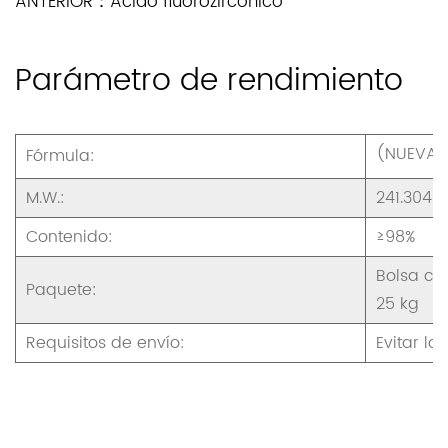
ANTERIOR：Ácido fluorozircónico
Parámetro de rendimiento
(NUEVA 
Fórmula:
M.W.:
241.304
Contenido:
≥98%
Bolsa co
Paquete:
25 kg
Requisitos de envío:
Evitar l