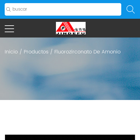
Inicio
/
Productos
/
Fluorozirconato De Amonio