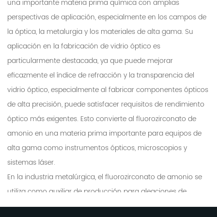
común y impulsados por la innovación, la
una importante materia prima química con amplias
perspectivas de aplicación, especialmente en los campos de
gente de Jinxing se compromete a ofrecer
la óptica, la metalurgia y los materiales de alta gama. Su
productos y servicios de calidad para cumplir y
aplicación en la fabricación de vidrio óptico es
superar las expectativas de nuestros clientes.
particularmente destacada, ya que puede mejorar
A todos nuestros amigos y socios, extendemos
eficazmente el índice de refracción y la transparencia del
nuestro más profundo agradecimiento. Su
vidrio óptico, especialmente al fabricar componentes ópticos
confianza y apoyo han dado forma a la
de alta precisión, puede satisfacer requisitos de rendimiento
empresa que es hoy. Juntos, sigamos
óptico más exigentes. Esto convierte al fluorozirconato de
construyendo un futuro más brillante, luchando
amonio en una materia prima importante para equipos de
por hacer de Jinxing un fabricante confiable y
alta gama como instrumentos ópticos, microscopios y
premium de productos fluorados inorgánicos
sistemas láser.
de alta calidad.
En la industria metalúrgica, el fluorozirconato de amonio se
utiliza como auxiliar de producción para aleaciones de
circonio con el fin de mejorar la resistencia, la resistencia a la