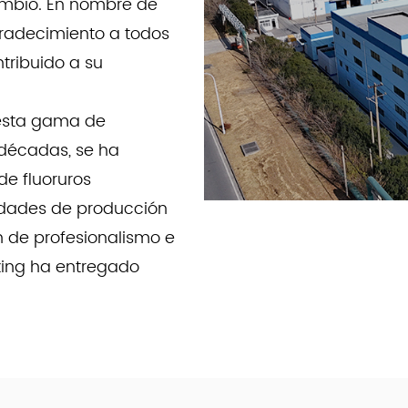
ambio. En nombre de
gradecimiento a todos
tribuido a su
esta gama de
 décadas, se ha
de fluoruros
idades de producción
n de profesionalismo e
nxing ha entregado
 impulsan la
 industrias.
 de productos de alta
la excelencia para