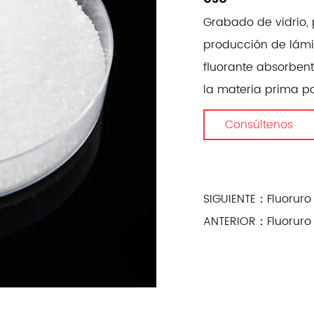
Grabado de vidrio, 
producción de lámin
fluorante absorben
la materia prima pa
Consúltenos
SIGUIENTE：Fluoruro d
ANTERIOR：Fluoruro 