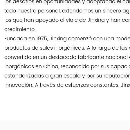
los desafíos en oportunidades y adoptando el c
todo nuestro personal, extendemos un sincero a
los que han apoyado el viaje de Jinxing y han con
crecimiento.
Fundada en 1975, Jinxing comenzó con una mod
productos de sales inorgánicas. A lo largo de las
convertido en un destacado fabricante nacional 
inorgánicos en China, reconocido por sus capac
estandarizadas a gran escala y por su reputació
innovación. A través de esfuerzos constantes, Ji
productos y tecnologías de calidad premium que
innovación y el desarrollo en una amplia gama de
Nuestra fortaleza central radica en la producción
calidad. Jinxing se esfuerza constantemente por 